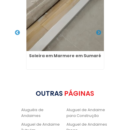
imes na
Soleira em Marmore em Sumaré
Nichos
OUTRAS
PÁGINAS
Aluguéis de
Aluguel de Andaime
Andaimes
para Construção
Aluguel de Andaime
Aluguel de Andaimes