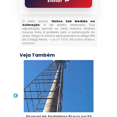
Enviar
O texto acima "
Nichos Sob Medida na
Aclimação
" é de direito reservado. Sua
reprodução, parcial ou total, mesmo citando
nossos links, é proibida sem a autorização do
autor. Plágio é crime e está previsto no artigo 184
do Código Penal. –
Lei n° 9.610-98 sobre direitos
autorais
.
Veja Também
ito na
Aluguel de Andaimes Preço na Sé
Locaçã