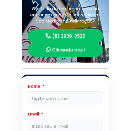
Gostaria de um orçamento ou
entrar em contato sobre Nichos
Sob Medida na Aclimação?
(11) 2939-0525
Clicando aqui
Nome:
*
Email:
*