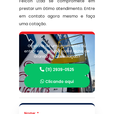
Felcon Ltda se compromete em
prestar um ótimo atendimento. Entre
em contato agora mesmo e faça
uma cotação.
Gostaria de um orçamento ou
entrar em contato sobre Nicho de
Granito na Consolação?
(11) 2939-0525
Clicando aqui
Nome:
*