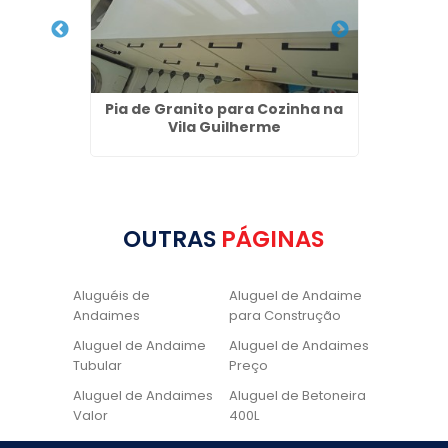
 Cozinha
Pia de Granito para Cozinha na
Loca
Vila Guilherme
OUTRAS
PÁGINAS
Aluguéis de
Aluguel de Andaime
Andaimes
para Construção
Aluguel de Andaime
Aluguel de Andaimes
Tubular
Preço
Aluguel de Andaimes
Aluguel de Betoneira
Valor
400L
Aluguel de Betoneira
Cadeira de Pintura