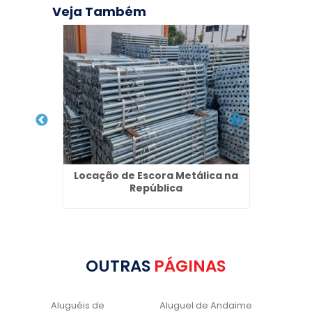
Veja Também
ço no
Locação de Escora Metálica na
Pias 
República
OUTRAS
PÁGINAS
Aluguéis de
Aluguel de Andaime