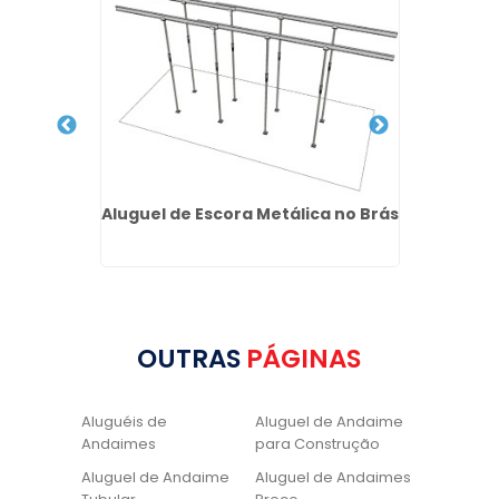
imes no
Aluguel de Escora Metálica no Brás
Lav
Ba
OUTRAS
PÁGINAS
Aluguéis de
Aluguel de Andaime
Andaimes
para Construção
Aluguel de Andaime
Aluguel de Andaimes