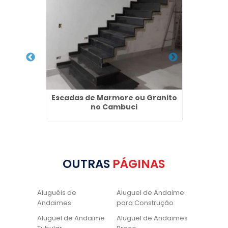
r na Sé
Escadas de Marmore ou Granito
Qua
no Cambuci
OUTRAS
PÁGINAS
Aluguéis de
Aluguel de Andaime
Andaimes
para Construção
Aluguel de Andaime
Aluguel de Andaimes