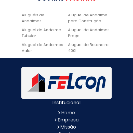
Aluguéis de
Aluguel de Andaime
Andaimes
para Construção
Aluguel de Andaime
Aluguel de Andaimes
Tubular
Preço
Aluguel de Andaimes
Aluguel de Betoneira
Valor
400L
Aluguel de Betoneira
Cadeira de Pintura
Quanto Custa
Locação de Andaime
Locação de Andaime
Preço
Tubular
Locação de Andaime
Locação de
Valor
Andaimes
Institucional
Locação de
Quanto Custa
Betoneiras
Locação de
Home
Andaimes
Empresa
Quanto Custa o
Valor do Aluguel de
Missão
Aluguel de Andaimes
Andaimes