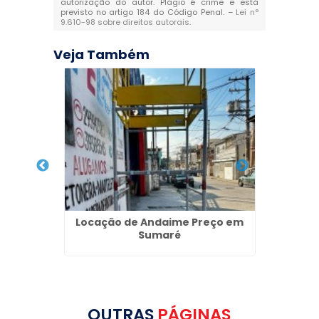
autorização do autor. Plágio é crime e está
previsto no artigo 184 do Código Penal. –
Lei n°
9.610-98 sobre direitos autorais
.
Veja Também
ço no
Locação de Andaime Preço em
Aluguel
Sumaré
OUTRAS
PÁGINAS