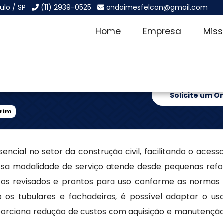
ulo / SP
(11) 2939-0525
andaimesfelcon@gmail.com
Home
Empresa
Mis
 em Imirim
Solicite um 
irim
encial no setor da construção civil, facilitando o acess
 Essa modalidade de serviço atende desde pequenas ref
s revisados e prontos para uso conforme as normas t
 os tubulares e fachadeiros, é possível adaptar o us
porciona redução de custos com aquisição e manutenção