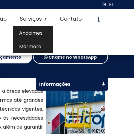
são
Serviços
Contato
Andaimes
Mármore
Orçamento
Chame no WhatsApp
Informações
o a áreas elevadas
ormas até grandes
écnicas vigentes.
o às necessidades
, além de garantir