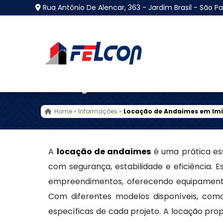
Rua Antônio De Alencar, 363 - Jardim Brasil - São Pa
Locação de Andaimes
Home
»
Informações
»
Locação de Andaimes em Im
A
locação de andaimes
é uma prática ess
com segurança, estabilidade e eficiência.
empreendimentos, oferecendo equipamento
Com diferentes modelos disponíveis, como
específicas de cada projeto. A locação pro