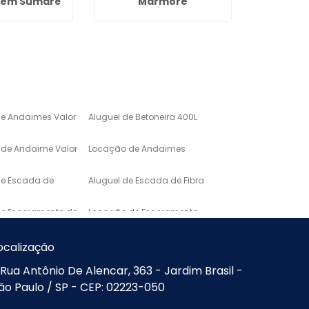
 em Sumaré
Mármore
Tubu
de Andaimes Valor
Aluguel de Betoneira 400L
de Andaime Valor
Locação de Andaimes
de Escada de
Aluguel de Escada de Fibra
de Escoramento de
Locação de Escoramento
de Laje
o de Mármore para
Lavatório em Marmore
ocalização
Rua Antônio De Alencar, 363 - Jardim Brasil -
Mármore de
Pias e Bancadas de
ão Paulo / SP - CEP: 02223-050
Marmore
ranito Quanto
Pia de Granito Valor