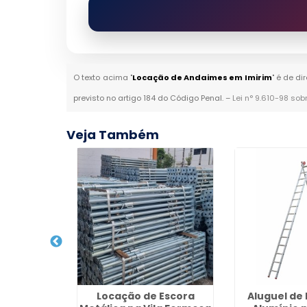
O texto acima "
Locação de Andaimes em Imirim
" é de di
previsto no artigo 184 do Código Penal. –
Lei n° 9.610-98 sob
Veja Também
ranito na
Locação de Escora
Aluguel de