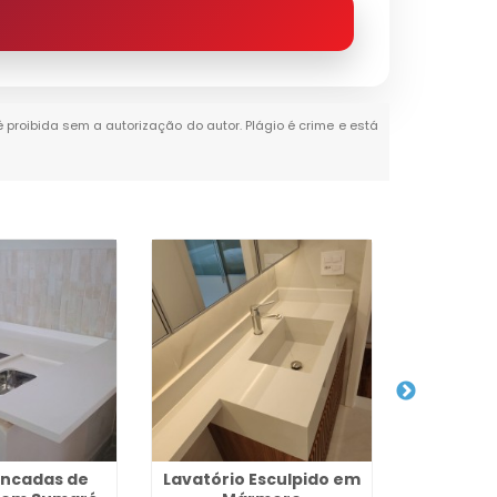
 é proibida sem a autorização do autor. Plágio é crime e está
ancadas de
Lavatório Esculpido em
Alugue