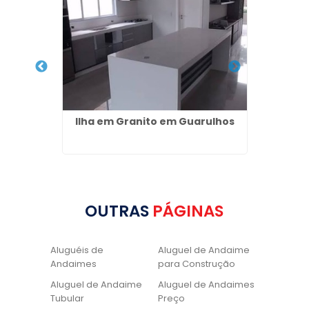
de Laje
Ilha em Granito em Guarulhos
Solei
a
OUTRAS
PÁGINAS
Aluguéis de
Aluguel de Andaime
Andaimes
para Construção
Aluguel de Andaime
Aluguel de Andaimes
Tubular
Preço