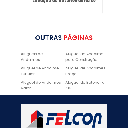
para
Locação de Betoneiras na Sé
Alugué
Limão
OUTRAS
PÁGINAS
Aluguéis de
Aluguel de Andaime
Andaimes
para Construção
Aluguel de Andaime
Aluguel de Andaimes
Tubular
Preço
Aluguel de Andaimes
Aluguel de Betoneira
Valor
400L
Aluguel de Betoneira
Cadeira de Pintura
Quanto Custa
Locação de Andaime
Locação de Andaime
Preço
Tubular
Locação de Andaime
Locação de