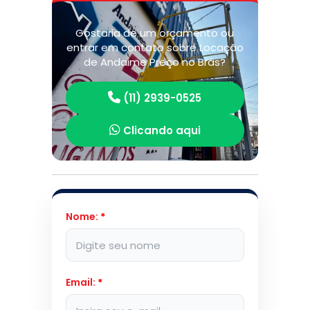
Gostaria de um orçamento ou
entrar em contato sobre Locação
de Andaime Preço no Brás?
(11) 2939-0525
Clicando aqui
Nome:
*
Email:
*