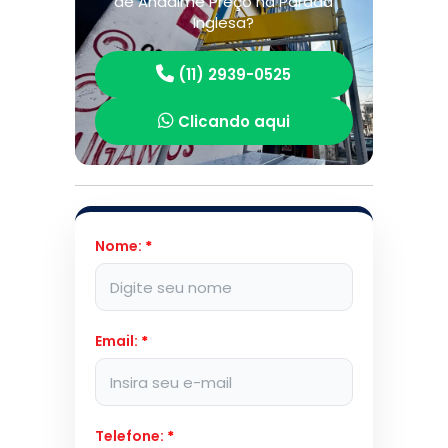
de Andaime Preço na Parada
Inglesa?
(11) 2939-0525
Clicando aqui
Nome:
*
Email:
*
Telefone:
*