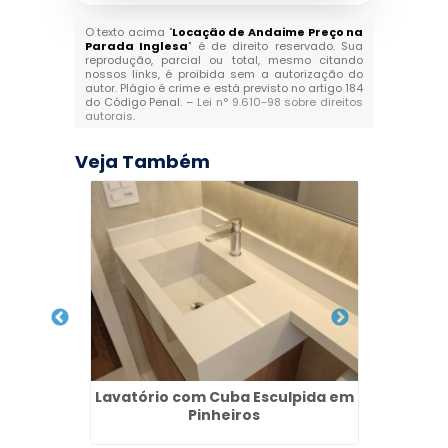
O texto acima "
Locação de Andaime Preço na
Parada Inglesa
" é de direito reservado. Sua
reprodução, parcial ou total, mesmo citando
nossos links, é proibida sem a autorização do
autor. Plágio é crime e está previsto no artigo 184
do Código Penal. –
Lei n° 9.610-98 sobre direitos
autorais
.
Veja Também
 Franco
Lavatório com Cuba Esculpida em
Pi
Pinheiros