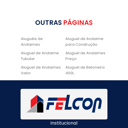
OUTRAS
PÁGINAS
Aluguéis de
Aluguel de Andaime
Andaimes
para Construção
Aluguel de Andaime
Aluguel de Andaimes
Tubular
Preço
Aluguel de Andaimes
Aluguel de Betoneira
Valor
400L
Aluguel de Betoneira
Cadeira de Pintura
Quanto Custa
Locação de Andaime
Locação de Andaime
Preço
Tubular
Locação de Andaime
Locação de
Valor
Andaimes
Institucional
Locação de
Quanto Custa