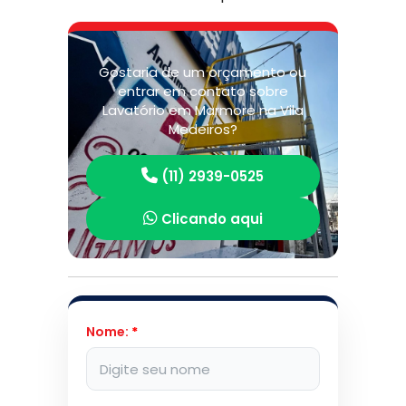
Gostaria de um orçamento ou
entrar em contato sobre
Lavatório em Marmore na Vila
Medeiros?
(11) 2939-0525
Clicando aqui
Nome:
*