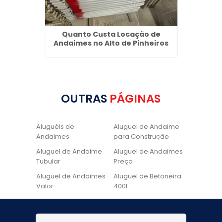
Vila
Quanto Custa Locação de
Alugu
Andaimes no Alto de Pinheiros
OUTRAS
PÁGINAS
Aluguéis de
Aluguel de Andaime
Andaimes
para Construção
Aluguel de Andaime
Aluguel de Andaimes
Tubular
Preço
Aluguel de Andaimes
Aluguel de Betoneira
Valor
400L
Aluguel de Betoneira
Cadeira de Pintura
Quanto Custa