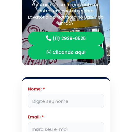
Gostaria de um orçamento ou
entrar em contato sobre
Lavatório de Mármore no Bairro do
Limão?
(11) 2939-0525
Clicando aqui
Nome:
*
Email:
*