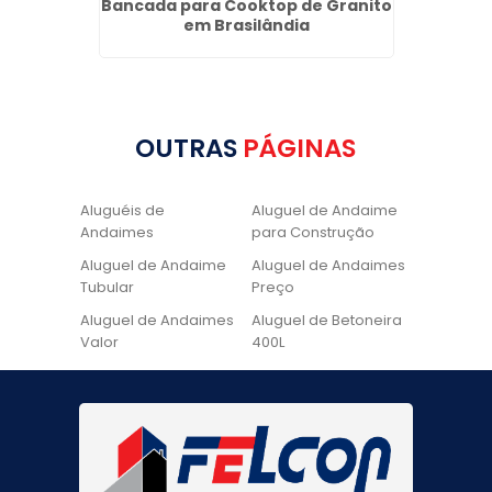
uanto
Bancada para Cooktop de Granito
Pia de
em Brasilândia
M
OUTRAS
PÁGINAS
Aluguéis de
Aluguel de Andaime
Andaimes
para Construção
Aluguel de Andaime
Aluguel de Andaimes
Tubular
Preço
Aluguel de Andaimes
Aluguel de Betoneira
Valor
400L
Aluguel de Betoneira
Cadeira de Pintura
Quanto Custa
Locação de Andaime
Locação de Andaime
Preço
Tubular
Locação de Andaime
Locação de