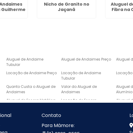
 Andaimes
Nicho de Granito no
Aluguel d
a Guilherme
Jaçanã
Fibra na
Aluguel de Andaime
Aluguel de Andaimes Preço
Aluguel 
Tubular
Locação de Andaime Preço
Locação de Andaime
Locação 
Tubular
e
Quanto Custa o Aluguel de
Valor do Aluguel de
Aluguel 
Andaimes
Andaimes
Alumínio
Aluguel de Escora Metálica
Locação de Escora
Aluguel 
Metálica
Laje
Escada de Mármore Preço
Lavatório de Mármore
Lavatóri
cional
Contato
L
Banheiro
e
Para Mámore:
Pia de Marmore para
Pias de Mármore
Pias de 
esa
S
Cozinha Sob Medida
Cozinha