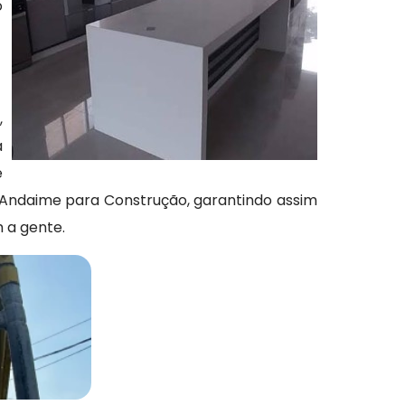
o
,
a
e
e Andaime para Construção, garantindo assim
 a gente.