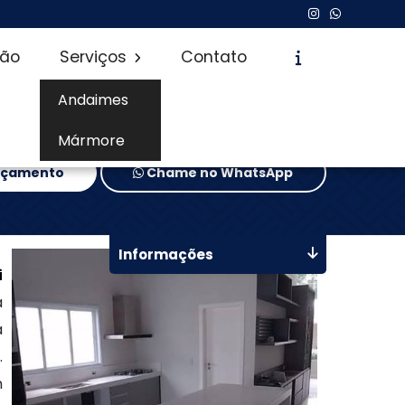
são
Serviços
Contato
Andaimes
Mármore
Orçamento
Chame no WhatsApp
Informações
i
a
a
.
m