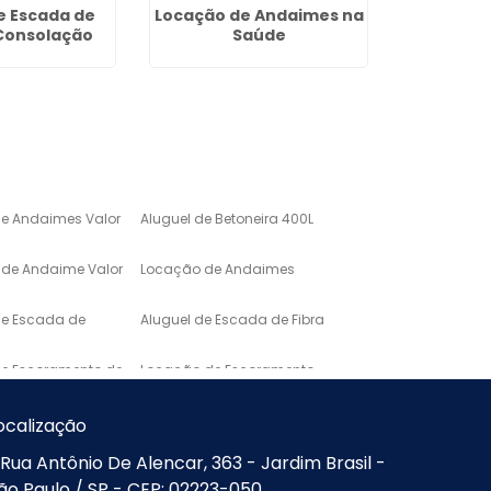
e Escada de
Locação de Andaimes na
Quanto 
 Consolação
Saúde
de Anda
M
de Andaimes Valor
Aluguel de Betoneira 400L
de Andaime Valor
Locação de Andaimes
de Escada de
Aluguel de Escada de Fibra
de Escoramento de
Locação de Escoramento
de Laje
o de Mármore para
Lavatório em Marmore
ocalização
Rua Antônio De Alencar, 363 - Jardim Brasil -
Mármore de
Pias e Bancadas de
ão Paulo / SP - CEP: 02223-050
Marmore