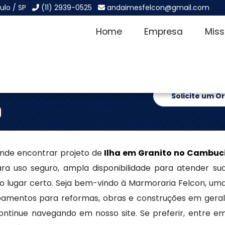
ulo / SP
(11) 2939-0525
andaimesfelcon@gmail.com
Home
Empresa
Mis
ambuci
Solicite um 
onde encontrar projeto de
Ilha em Granito no Cambuc
ara uso seguro, ampla disponibilidade para atender su
 lugar certo. Seja bem-vindo à Marmoraria Felcon, um
pamentos para reformas, obras e construções em geral
ntinue navegando em nosso site. Se preferir, entre e