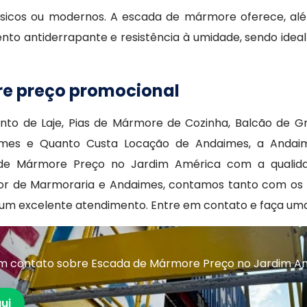
ssicos ou modernos. A escada de mármore oferece, al
o antiderrapante e resistência à umidade, sendo ideal
e preço promocional
ento de Laje, Pias de Mármore de Cozinha, Balcão de Gr
aimes e Quanto Custa Locação de Andaimes, a Andai
 de Mármore Preço no Jardim América com a qualid
 setor de Marmoraria e Andaimes, contamos tanto com o
zar um excelente atendimento. Entre em contato e faça um
em contato sobre Escada de Mármore Preço no Jardim A
ui