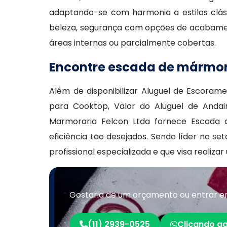
adaptando-se com harmonia a estilos clá
beleza, segurança com opções de acabament
áreas internas ou parcialmente cobertas.
Encontre escada de mármor
Além de disponibilizar Aluguel de Escoram
para Cooktop, Valor do Aluguel de And
Marmoraria Felcon Ltda fornece Escada
eficiência tão desejados. Sendo líder no
profissional especializada e que visa reali
Gostaria de um orçamento ou entrar 
(11) 2939-0525
Clicando aq