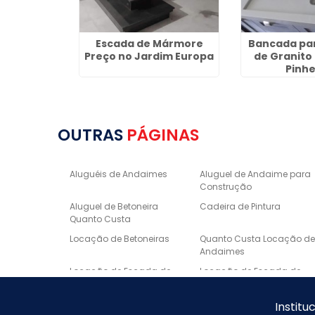
edida no
Escada de Mármore
Bancada pa
Preço no Jardim Europa
de Granito 
Pinhe
OUTRAS
PÁGINAS
Aluguéis de Andaimes
Aluguel de Andaime para
Construção
Aluguel de Betoneira
Cadeira de Pintura
Quanto Custa
Locação de Betoneiras
Quanto Custa Locação d
Andaimes
Locação de Escada de
Locação de Escada de
Fibra
Alumínio
Escora metálica preço
Borda de Piscina em
Institu