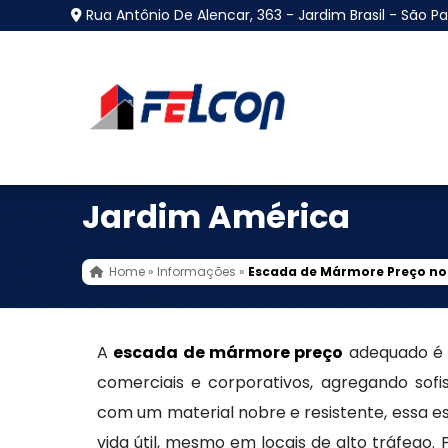
Rua Antônio De Alencar, 363 - Jardim Brasil - São Pa
Escada de Mármore P
Jardim América
Home
»
Informações
»
Escada de Mármore Preço no
A
escada de mármore preço
adequado é u
comerciais e corporativos, agregando sofis
com um material nobre e resistente, essa e
vida útil, mesmo em locais de alto tráfego.