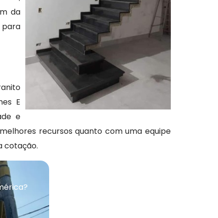
ém da
 para
anito
mes E
ade e
s melhores recursos quanto com uma equipe
a cotação.
mérica?