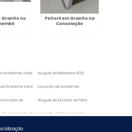
e Granito no
Peitoril em Granito na
Pia de 
membé
Consolação
Cozinh
de Andaimes Valor
Aluguel de Betoneira 400L
de Andaime Valor
Locação de Andaimes
de Escada de
Aluguel de Escada de Fibra
de Escoramento de
Locação de Escoramento
de Laje
o de Mármore para
Lavatório em Marmore
ocalização