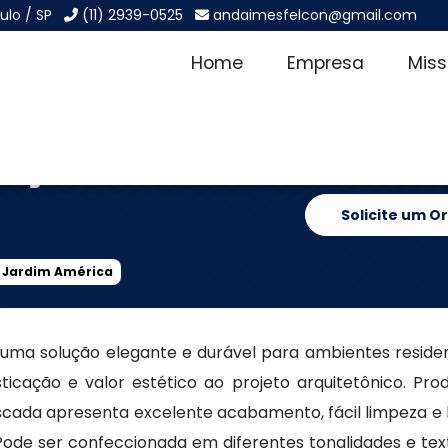
ulo / SP
(11) 2939-0525
andaimesfelcon@gmail.com
Home
Empresa
Mis
reço no
Solicite um 
 Jardim América
ma solução elegante e durável para ambientes residenc
ticação e valor estético ao projeto arquitetônico. Pro
scada apresenta excelente acabamento, fácil limpeza e
 Pode ser confeccionada em diferentes tonalidades e tex