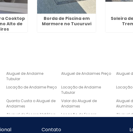
ra Cooktop
Borda de Piscina em
Soleira d
no Alto de
Marmore no Tucuruvi
Tre
iros
Aluguel de Andaime
Aluguel de Andaimes Preço
Aluguel 
Tubular
Locação de Andaime Preço
Locação de Andaime
Locação 
Tubular
e
Quanto Custa o Aluguel de
Valor do Aluguel de
Aluguel 
Andaimes
Andaimes
Alumínio
Aluguel de Escora Metálica
Locação de Escora
Aluguel 
Metálica
Laje
Escada de Mármore Preço
Lavatório de Mármore
Lavatóri
cional
Contato
L