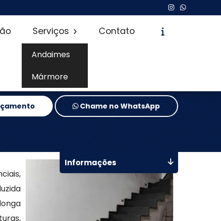
são
Serviços
Contato
Andaimes
Mármore
Orçamento
Chame no WhatsApp
Informações
iais,
duzida
 longa
turas,