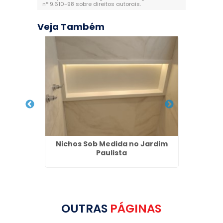
n° 9.610-98 sobre direitos autorais
.
Veja Também
ore em
Nichos Sob Medida no Jardim
Aluguel
Paulista
OUTRAS
PÁGINAS