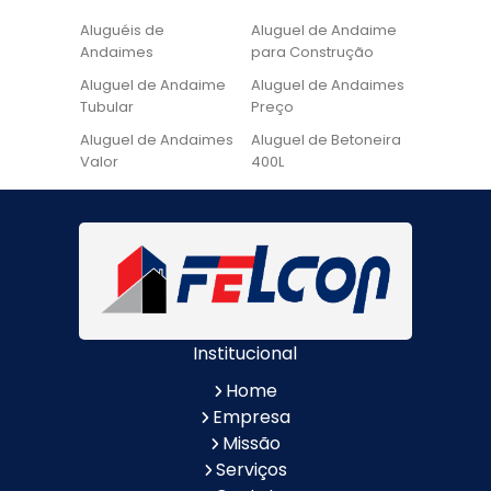
Aluguéis de
Aluguel de Andaime
Andaimes
para Construção
Aluguel de Andaime
Aluguel de Andaimes
Tubular
Preço
Aluguel de Andaimes
Aluguel de Betoneira
Valor
400L
Aluguel de Betoneira
Cadeira de Pintura
Quanto Custa
Locação de Andaime
Locação de Andaime
Preço
Tubular
Locação de Andaime
Locação de
Valor
Andaimes
Institucional
Locação de
Quanto Custa
Betoneiras
Locação de
Home
Andaimes
Empresa
Quanto Custa o
Valor do Aluguel de
Missão
Aluguel de Andaimes
Andaimes
Serviços
Aluguel de Escada de
Aluguel de Escada de