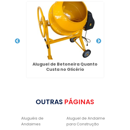
pública
Aluguel de Betoneira Quanto
Alugue
Custa no Glicério
OUTRAS
PÁGINAS
Aluguéis de
Aluguel de Andaime
Andaimes
para Construção