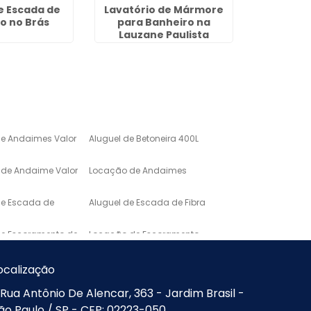
e Escada de
Lavatório de Mármore
Pia de G
o no Brás
para Banheiro na
Custa na
Lauzane Paulista
de Andaimes Valor
Aluguel de Betoneira 400L
de Andaime Valor
Locação de Andaimes
de Escada de
Aluguel de Escada de Fibra
de Escoramento de
Locação de Escoramento
de Laje
o de Mármore para
Lavatório em Marmore
ocalização
Rua Antônio De Alencar, 363 - Jardim Brasil -
Mármore de
Pias e Bancadas de
ão Paulo / SP - CEP: 02223-050
Marmore