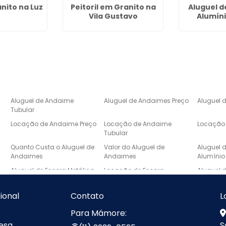
nito na Luz
Peitoril em Granito na
Aluguel d
Vila Gustavo
Alumíni
Aluguel de Andaime
Aluguel de Andaimes Preço
Aluguel 
Tubular
Locação de Andaime Preço
Locação de Andaime
Locação 
Tubular
e
Quanto Custa o Aluguel de
Valor do Aluguel de
Aluguel 
Andaimes
Andaimes
Alumínio
Aluguel de Escora Metálica
Locação de Escora
Aluguel 
Metálica
Laje
Escada de Mármore Preço
Lavatório de Mármore
Lavatóri
cional
Contato
L
Banheiro
e
Para Mámore:
Pia de Marmore para
Pias de Mármore
Pias de 
esa
S
Cozinha Sob Medida
Cozinha