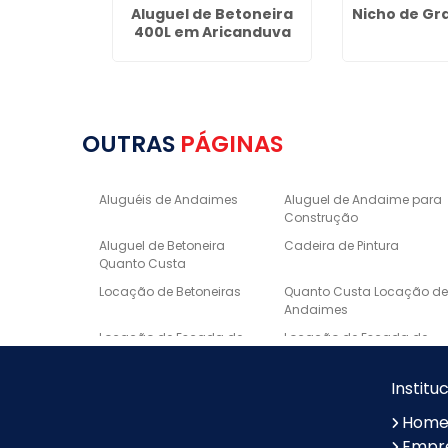
to Quanto
Aluguel de Betoneira
Nicho de Gra
a Matilde
400L em Aricanduva
OUTRAS
PÁGINAS
Aluguéis de Andaimes
Aluguel de Andaime para
Construção
Aluguel de Betoneira
Cadeira de Pintura
Quanto Custa
Locação de Betoneiras
Quanto Custa Locação d
Andaimes
Locação de Escada de
Locação de Escada de
Fibra
Alumínio
Escora metálica preço
Borda de Piscina em
Institu
Marmore
Hom
Lavatório Esculpido em
Nichos Sob Medida
Empr
Mármore