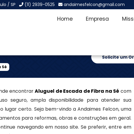
ulo / SP
(11) 2939-0525
andaimesfelcon@gmail.com
Home
Empresa
Mis
Fibra na Sé
Solicite um 
a Sé
onde encontrar
Aluguel de Escada de Fibra na Sé
com
 uso seguro, ampla disponibilidade para atender sua
o lugar certo. Seja bem-vindo a Andaimes Felcon, uma
amentos para reformas, obras e construções em geral.
ntinue navegando em nosso site. Se preferir, entre em