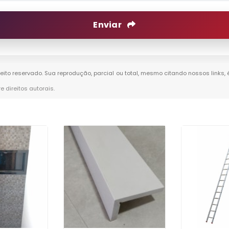
Enviar
ireito reservado. Sua reprodução, parcial ou total, mesmo citando nossos links,
re direitos autorais
.