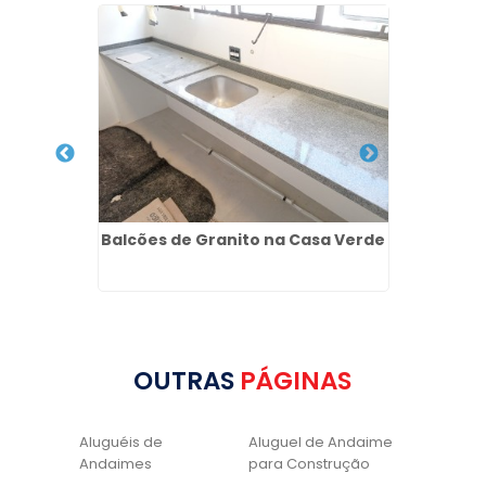
de Laje
Balcões de Granito na Casa Verde
Balcã
Pr
OUTRAS
PÁGINAS
Aluguéis de
Aluguel de Andaime
Andaimes
para Construção