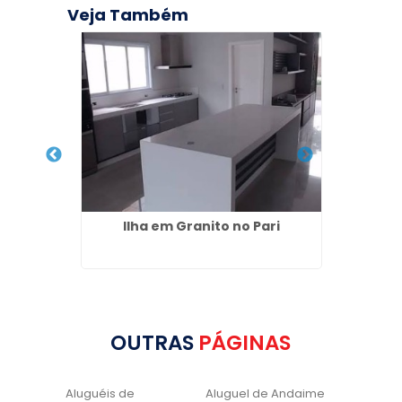
Veja Também
ínio na
Ilha em Granito no Pari
Qua
An
OUTRAS
PÁGINAS
Aluguéis de
Aluguel de Andaime