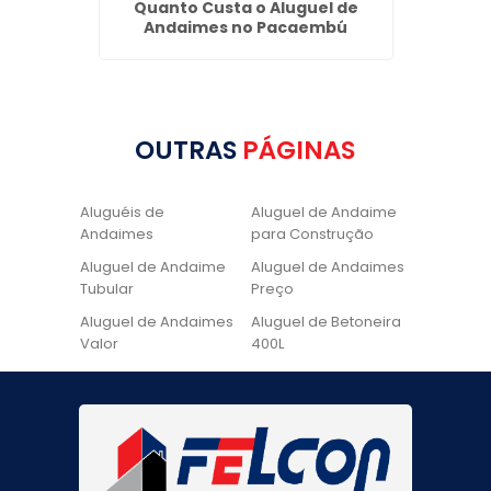
icério
Quanto Custa o Aluguel de
Locaçã
Andaimes no Pacaembú
OUTRAS
PÁGINAS
Aluguéis de
Aluguel de Andaime
Andaimes
para Construção
Aluguel de Andaime
Aluguel de Andaimes
Tubular
Preço
Aluguel de Andaimes
Aluguel de Betoneira
Valor
400L
Aluguel de Betoneira
Cadeira de Pintura
Quanto Custa
Locação de Andaime
Locação de Andaime
Preço
Tubular
Locação de Andaime
Locação de