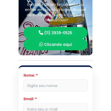
Gostaria de um orçamento ou
entrar em contato sobre Aluguel
de Betoneira Quanto Custa na
Vila Gustavo?
(11) 2939-0525
Clicando aqui
Nome:
*
Email:
*