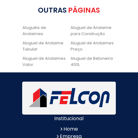
OUTRAS
PÁGINAS
Aluguéis de
Aluguel de Andaime
Andaimes
para Construção
Aluguel de Andaime
Aluguel de Andaimes
Tubular
Preço
Aluguel de Andaimes
Aluguel de Betoneira
Valor
400L
Aluguel de Betoneira
Cadeira de Pintura
Quanto Custa
Locação de Andaime
Locação de Andaime
Preço
Tubular
Locação de Andaime
Locação de
Valor
Andaimes
Institucional
Locação de
Quanto Custa
Betoneiras
Locação de
Home
Andaimes
Empresa