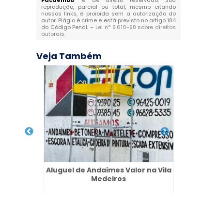
Pacaembú
" é de direito reservado. Sua
reprodução, parcial ou total, mesmo citando
nossos links, é proibida sem a autorização do
autor. Plágio é crime e está previsto no artigo 184
do Código Penal. –
Lei n° 9.610-98 sobre direitos
autorais
.
Veja Também
a na Sé
Aluguel de Andaimes Valor na Vila
Soleira
Medeiros