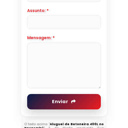
Assunto:
*
Mensagem:
*
Enviar
O texto acima "
Aluguel de Betoneira 400L no