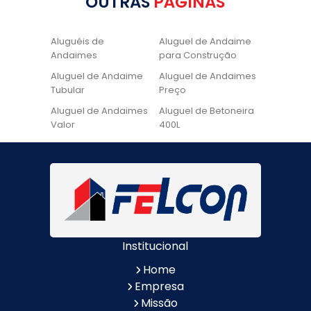
OUTRAS
PÁGINAS
Aluguéis de
Aluguel de Andaime
Andaimes
para Construção
Aluguel de Andaime
Aluguel de Andaimes
Tubular
Preço
Aluguel de Andaimes
Aluguel de Betoneira
Valor
400L
Aluguel de Betoneira
Cadeira de Pintura
Quanto Custa
Locação de Andaime
Locação de Andaime
Preço
Tubular
Locação de Andaime
Locação de
Valor
Andaimes
Institucional
Locação de
Quanto Custa
Betoneiras
Locação de
Home
Andaimes
Empresa
Quanto Custa o
Valor do Aluguel de
Missão