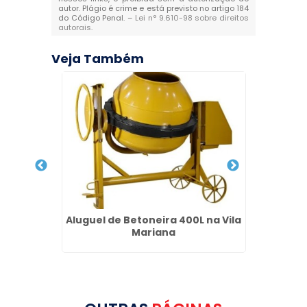
autor. Plágio é crime e está previsto no artigo 184
do Código Penal. –
Lei n° 9.610-98 sobre direitos
autorais
.
Veja Também
 Cozinha
Aluguel de Betoneira 400L na Vila
Locaçã
Mariana