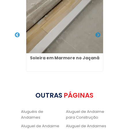
no Alto
Soleira em Marmore no Jaçanã
Pias 
OUTRAS
PÁGINAS
Aluguéis de
Aluguel de Andaime
Andaimes
para Construção
Aluguel de Andaime
Aluguel de Andaimes