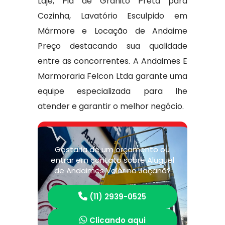
Laje, Pia de Granito Preta para
Cozinha, Lavatório Esculpido em
Mármore e Locação de Andaime
Preço destacando sua qualidade
entre as concorrentes. A Andaimes E
Marmoraria Felcon Ltda garante uma
equipe especializada para lhe
atender e garantir o melhor negócio.
Gostaria de um orçamento ou
entrar em contato sobre Aluguel
de Andaimes Valor no Jaçanã?
(11) 2939-0525
Clicando aqui