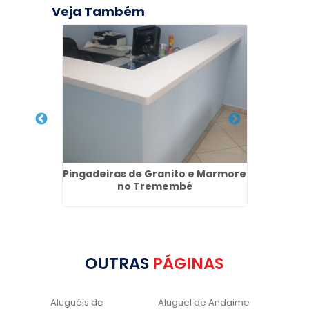
Veja Também
sta em
Pingadeiras de Granito e Marmore
Escada
no Tremembé
OUTRAS
PÁGINAS
Aluguéis de
Aluguel de Andaime