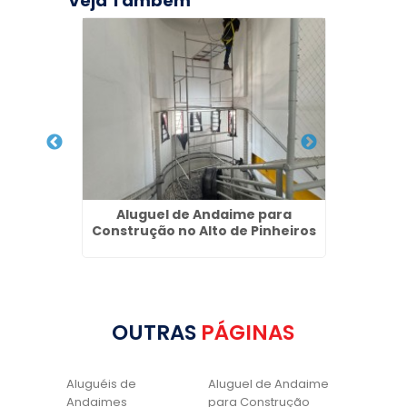
Veja Também
ço na
Aluguel de Andaime para
Pi
Construção no Alto de Pinheiros
OUTRAS
PÁGINAS
Aluguéis de
Aluguel de Andaime
Andaimes
para Construção