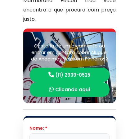
Marmoraria Felcon Ltda você
encontra o que procura com preço
justo.
Gostaria de um orçamento ou
entrar em contato sobre Aluguel
de Andaimes Valor em Pinheiros?
(11) 2939-0525
Clicando aqui
Nome:
*