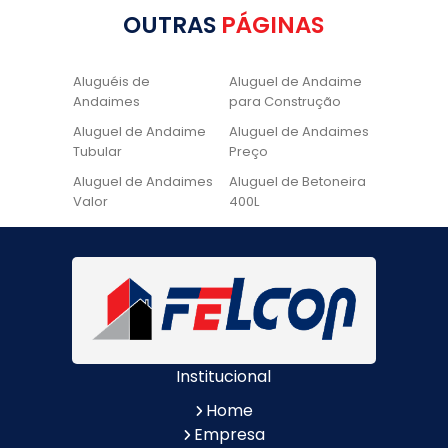
OUTRAS
PÁGINAS
Aluguéis de
Aluguel de Andaime
Andaimes
para Construção
Aluguel de Andaime
Aluguel de Andaimes
Tubular
Preço
Aluguel de Andaimes
Aluguel de Betoneira
Valor
400L
Aluguel de Betoneira
Cadeira de Pintura
Quanto Custa
Locação de Andaime
Locação de Andaime
Preço
Tubular
Locação de Andaime
Locação de
Valor
Andaimes
Institucional
Locação de
Quanto Custa
Betoneiras
Locação de
Home
Andaimes
Empresa