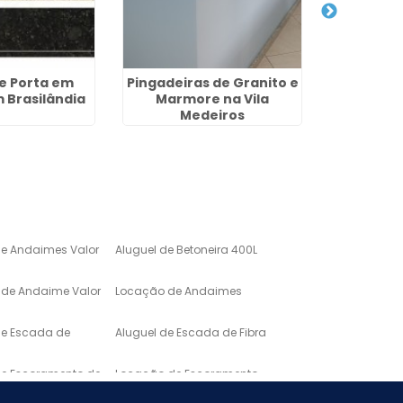
de Porta em
Pingadeiras de Granito e
Pias de M
 Brasilândia
Marmore na Vila
M
Medeiros
de Andaimes Valor
Aluguel de Betoneira 400L
de Andaime Valor
Locação de Andaimes
de Escada de
Aluguel de Escada de Fibra
de Escoramento de
Locação de Escoramento
de Laje