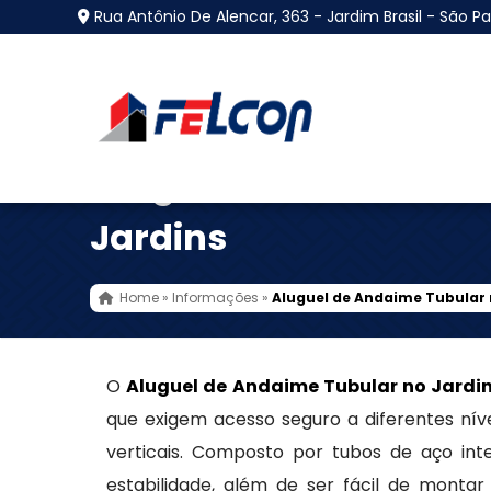
Rua Antônio De Alencar, 363 - Jardim Brasil - São Pa
Aluguel de Andaime T
Jardins
Home
»
Informações
»
Aluguel de Andaime Tubular 
O
Aluguel de Andaime Tubular no Jardi
que exigem acesso seguro a diferentes nív
verticais. Composto por tubos de aço inte
estabilidade, além de ser fácil de monta