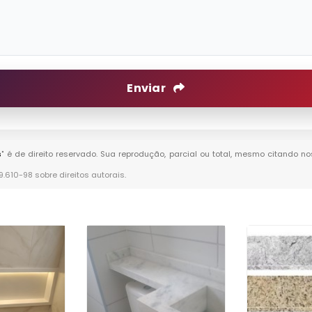
Enviar
s
" é de direito reservado. Sua reprodução, parcial ou total, mesmo citando no
 9.610-98 sobre direitos autorais
.