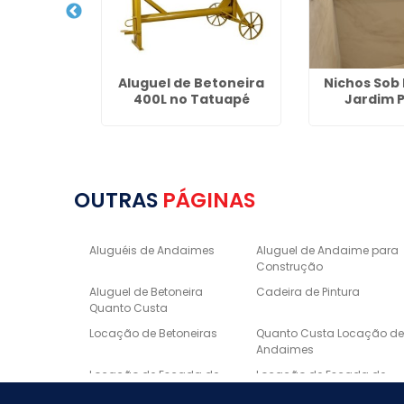
ndaimes em
Aluguel de Betoneira
Nichos Sob
olis
400L no Tatuapé
Jardim P
OUTRAS
PÁGINAS
Aluguéis de Andaimes
Aluguel de Andaime para
Construção
Aluguel de Betoneira
Cadeira de Pintura
Quanto Custa
Locação de Betoneiras
Quanto Custa Locação d
Andaimes
Locação de Escada de
Locação de Escada de
Fibra
Alumínio