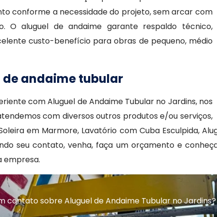
ento conforme a necessidade do projeto, sem arcar com
. O aluguel de andaime garante respaldo técnico,
elente custo-benefício para obras de pequeno, médio
l de andaime tubular
riente com Aluguel de Andaime Tubular no Jardins, nos
endemos com diversos outros produtos e/ou serviços,
oleira em Marmore, Lavatório com Cuba Esculpida, Alug
ando seu contato, venha, faça um orçamento e conheç
a empresa.
m contato sobre Aluguel de Andaime Tubular no Jardins?