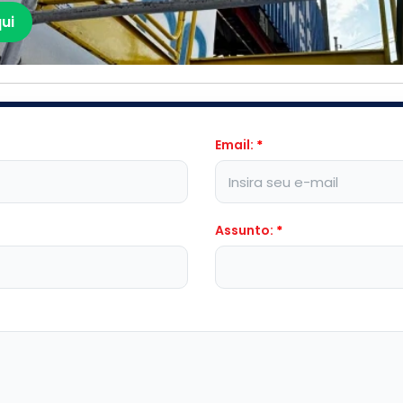
ui
Email:
*
Assunto:
*