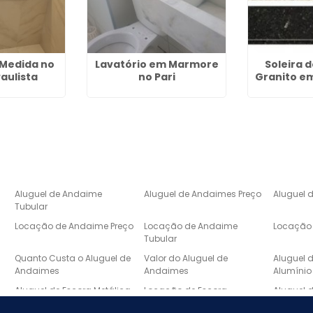
 Medida no
Lavatório em Marmore
Soleira 
aulista
no Pari
Granito em
Aluguel de Andaime
Aluguel de Andaimes Preço
Aluguel 
Tubular
Locação de Andaime Preço
Locação de Andaime
Locação 
Tubular
e
Quanto Custa o Aluguel de
Valor do Aluguel de
Aluguel 
Andaimes
Andaimes
Alumínio
Aluguel de Escora Metálica
Locação de Escora
Aluguel 
Metálica
Laje