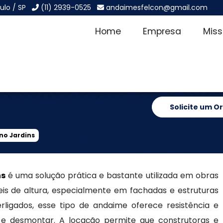
ulo / SP
(11) 2939-0525
andaimesfelcon@gmail.com
Home
Empresa
Mis
ubular no
Solicite um 
no Jardins
ns
é uma solução prática e bastante utilizada em obras
eis de altura, especialmente em fachadas e estruturas
rligados, esse tipo de andaime oferece resistência e
r e desmontar. A locação permite que construtoras e