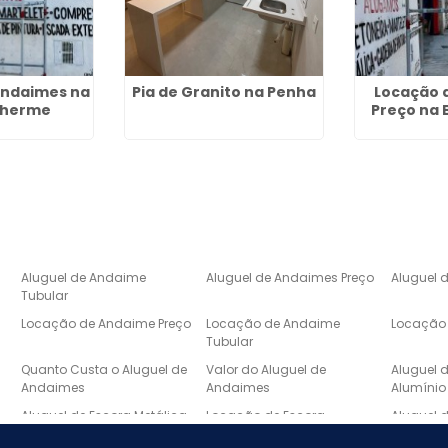
Andaimes na
Pia de Granito na Penha
Locação 
ilherme
Preço na 
Aluguel de Andaime
Aluguel de Andaimes Preço
Aluguel 
Tubular
Locação de Andaime Preço
Locação de Andaime
Locação 
Tubular
e
Quanto Custa o Aluguel de
Valor do Aluguel de
Aluguel 
Andaimes
Andaimes
Alumínio
Aluguel de Escora Metálica
Locação de Escora
Aluguel 
Metálica
Laje