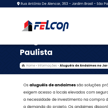
Rua Antônio De Alencar, 363 - Jardim Brasil - São Pa
Aluguéis de Andaimes
Paulista
Home
»
Informações
»
Aluguéis de Andaimes no Jar
Os
aluguéis de andaimes
são soluções prá
exigem acesso a locais elevados com segura
a necessidade de investimento na compra 
a demanda do projeto. Os andaimes dispon