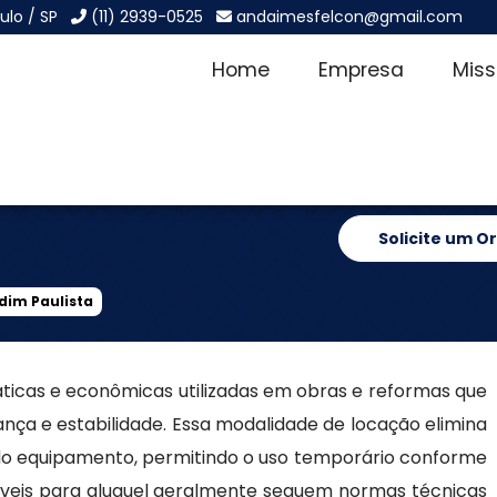
ulo / SP
(11) 2939-0525
andaimesfelcon@gmail.com
Home
Empresa
Mis
 no Jardim
Solicite um 
dim Paulista
ticas e econômicas utilizadas em obras e reformas que
nça e estabilidade. Essa modalidade de locação elimina
do equipamento, permitindo o uso temporário conforme
íveis para aluguel geralmente seguem normas técnicas