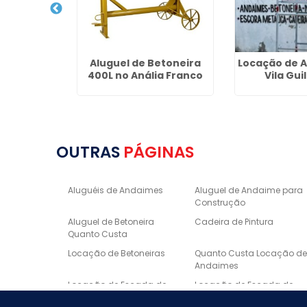
nito para
Aluguel de Betoneira
Locação de 
 no Bairro
400L no Anália Franco
Vila Gu
ão
OUTRAS
PÁGINAS
Aluguéis de Andaimes
Aluguel de Andaime para
Construção
Aluguel de Betoneira
Cadeira de Pintura
Quanto Custa
Locação de Betoneiras
Quanto Custa Locação d
Andaimes
Locação de Escada de
Locação de Escada de
Fibra
Alumínio