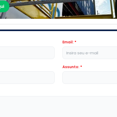
ui
Email:
*
Assunto:
*