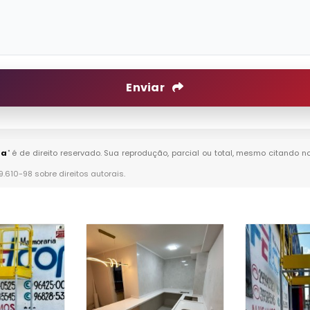
Enviar
ta
" é de direito reservado. Sua reprodução, parcial ou total, mesmo citando n
 9.610-98 sobre direitos autorais
.