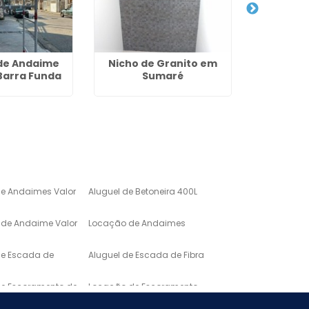
de Andaime
Nicho de Granito em
Lavatór
Barra Funda
Sumaré
para Ban
C
de Andaimes Valor
Aluguel de Betoneira 400L
de Andaime Valor
Locação de Andaimes
de Escada de
Aluguel de Escada de Fibra
de Escoramento de
Locação de Escoramento
de Laje