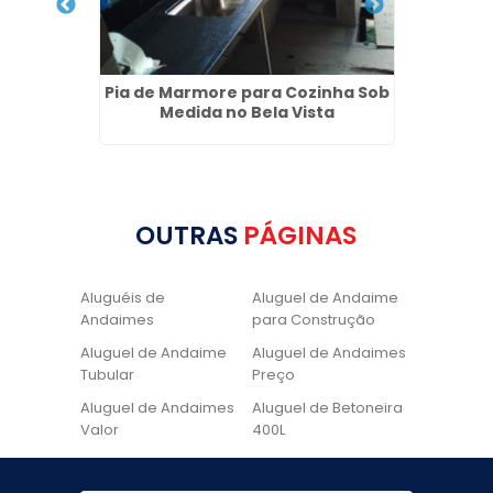
para
Pia de Marmore para Cozinha Sob
Alug
de SP
Medida no Bela Vista
OUTRAS
PÁGINAS
Aluguéis de
Aluguel de Andaime
Andaimes
para Construção
Aluguel de Andaime
Aluguel de Andaimes
Tubular
Preço
Aluguel de Andaimes
Aluguel de Betoneira
Valor
400L
Aluguel de Betoneira
Cadeira de Pintura
Quanto Custa