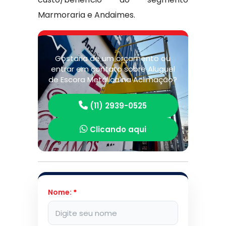
Marmoraria e Andaimes.
Gostaria de um orçamento ou
entrar em contato sobre Aluguel
de Escora Metálica na Aclimação?
(11) 2939-0525
Clicando aqui
Nome:
*