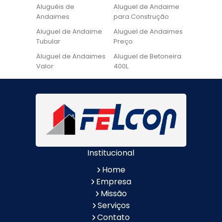
Aluguéis de
Aluguel de Andaime
Andaimes
para Construção
Aluguel de Andaime
Aluguel de Andaimes
Tubular
Preço
Aluguel de Andaimes
Aluguel de Betoneira
Valor
400L
Aluguel de Betoneira
Cadeira de Pintura
Quanto Custa
Locação de Andaime
Locação de Andaime
Preço
Tubular
Locação de Andaime
Locação de
Valor
Andaimes
Institucional
Locação de
Quanto Custa
Betoneiras
Locação de
Home
Andaimes
Empresa
Quanto Custa o
Valor do Aluguel de
Missão
Aluguel de Andaimes
Andaimes
Serviços
Aluguel de Escada de
Aluguel de Escada de
Contato