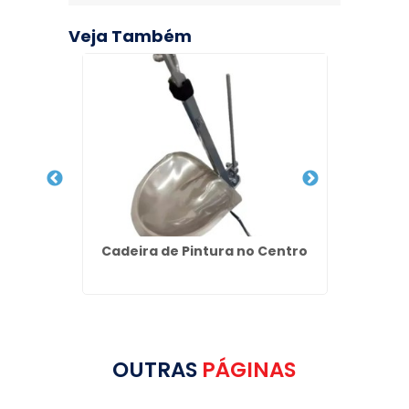
Veja Também
Mármore
Cadeira de Pintura no Centro
Soleir
s
OUTRAS
PÁGINAS