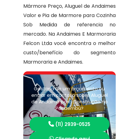
Mármore Preço, Aluguel de Andaimes
Valor e Pia de Marmore para Cozinha
Sob Medida de referencia no
mercado. Na Andaimes E Marmoraria
Felcon Ltda você encontra o melhor
custo/benefício do segmento
Marmoraria e Andaimes.
Gostaria de um orçamento ou
entrar em contato sobre Aluguel
de Andaime para Construção no
Pacaembú?
(11) 2939-0525
Clicando aqui